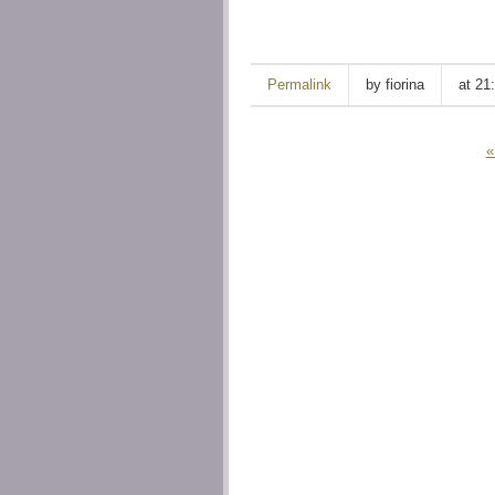
Permalink
by fiorina
at 21
«