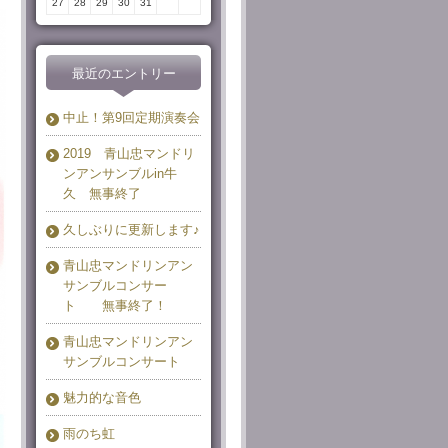
27
28
29
30
31
最近のエントリー
中止！第9回定期演奏会
2019 青山忠マンドリ
ンアンサンブルin牛
久 無事終了
久しぶりに更新します♪
青山忠マンドリンアン
サンブルコンサー
ト 無事終了！
青山忠マンドリンアン
サンブルコンサート
魅力的な音色
雨のち虹